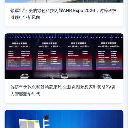
领军出征 美的绿色科技闪耀AHR Expo 2026，时粹科技
引领行业新风向
首搭华为乾崑智驾鸿蒙座舱 全新岚图梦想家引领MPV进
入智能豪华时代