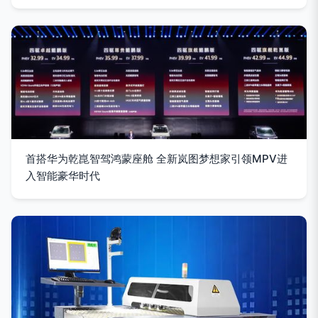
首搭华为乾崑智驾鸿蒙座舱 全新岚图梦想家引领MPV进
入智能豪华时代